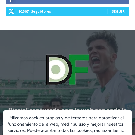
10,507
Seguidores
SEGUIR
DiarioFranjiverde.com la web con toda la
Utilizamos cookies propias y de terceros para garantizar el
información del Elche C.F.
funcionamiento de la web, medir su uso y mejorar nuestros
servicios. Puede aceptar todas las cookies, rechazar las no