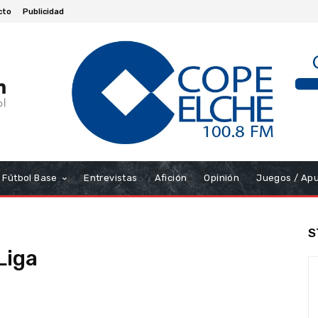
cto
Publicidad
Fútbol Base
Entrevistas
Afición
Opinión
Juegos / Ap
S
Liga