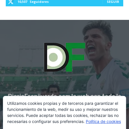
10,507
Seguidores
SEGUIR
DiarioFranjiverde.com la web con toda la
Utilizamos cookies propias y de terceros para garantizar el
información del Elche C.F.
funcionamiento de la web, medir su uso y mejorar nuestros
servicios. Puede aceptar todas las cookies, rechazar las no
necesarias o configurar sus preferencias.
Política de cookies
Contacto en:
diario@franjiverde.com