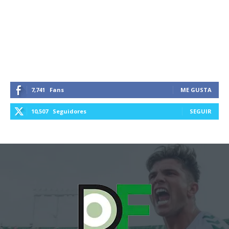
7,741
Fans
ME GUSTA
10,507
Seguidores
SEGUIR