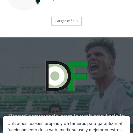
Cargar más
DiarioFranjiverde.com la web con toda la
Utilizamos cookies propias y de terceros para garantizar el
información del Elche C.F.
funcionamiento de la web, medir su uso y mejorar nuestros