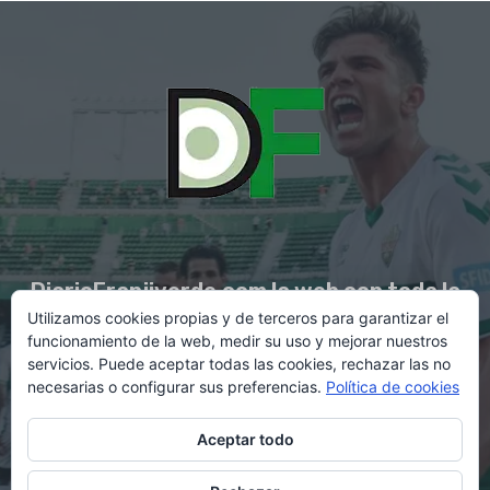
DiarioFranjiverde.com la web con toda la
Utilizamos cookies propias y de terceros para garantizar el
información del Elche C.F.
funcionamiento de la web, medir su uso y mejorar nuestros
servicios. Puede aceptar todas las cookies, rechazar las no
necesarias o configurar sus preferencias.
Política de cookies
Contacto en:
diario@franjiverde.com
Aceptar todo