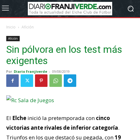
Inicio
Afición
Afición
Sin pólvora en los test más
exigentes
Por
Diario Franjiverde
-
09/08/2019
El
Elche
inició la pretemporada con
cinco
victorias ante rivales de inferior categoría
.
Triunfos en los que destacó su pegada, con
19