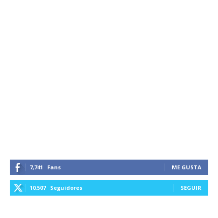
7,741
Fans
ME GUSTA
10,507
Seguidores
SEGUIR