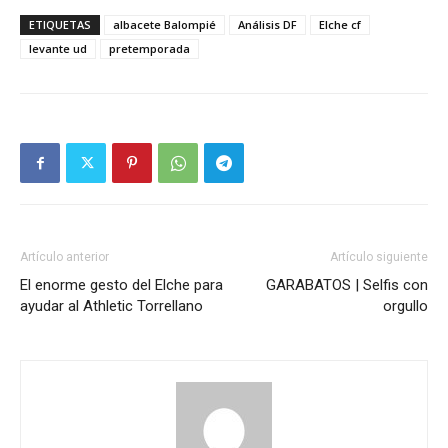
ETIQUETAS
albacete Balompié
Análisis DF
Elche cf
levante ud
pretemporada
Artículo anterior
Artículo siguiente
El enorme gesto del Elche para
GARABATOS | Selfis con
ayudar al Athletic Torrellano
orgullo