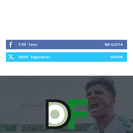
7,741
Fans
ME GUSTA
10,507
Seguidores
SEGUIR