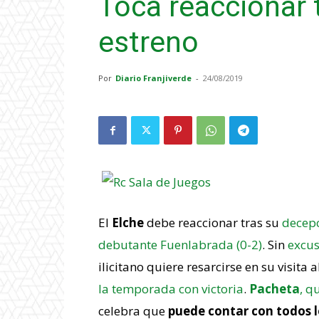
Toca reaccionar 
estreno
Por
Diario Franjiverde
-
24/08/2019
El
Elche
debe reaccionar tras su
decepc
debutante Fuenlabrada (0-2)
. Sin
excus
ilicitano quiere resarcirse en su visita a
la temporada con victoria
.
Pacheta
, q
celebra que
puede contar con todos lo