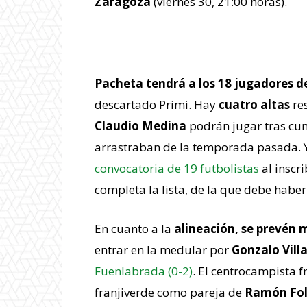
Zaragoza
(viernes 30, 21:00 horas).
Todos disponibles y camb
Pacheta tendrá a los 18 jugadores de
descartado Primi. Hay
cuatro altas
res
Claudio Medina
podrán jugar tras cum
arrastraban de la temporada pasada. 
convocatoria de 19 futbolistas
al inscri
completa la lista, de la que debe habe
En cuanto a la
alineación, se prevén
entrar en la medular por
Gonzalo Villa
Fuenlabrada (0-2)
. El centrocampista 
franjiverde como pareja de
Ramón Fo