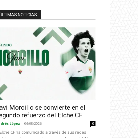
ÚLTIMAS NOTICIAS
avi Morcillo se convierte en el
egundo refuerzo del Elche CF
drés López
-
06/08/2026
0
 Elche CF ha comunicado a través de sus redes