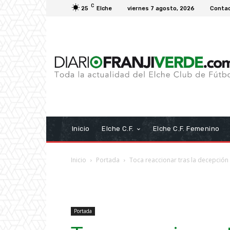
C
25
Elche
viernes 7 agosto, 2026
Conta
Inicio
Elche C.F.
Elche C.F. Femenino
Inicio
Portada
Toca reaccionar tras la decepción
Portada