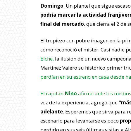
Domingo
. Un plantel que sigue escas
podría marcar la actividad franjiverd
final del mercado
, que cierra el 2 de 
El tropiezo con pobre imagen en la pr
como reconoció el míster. Casi nadie p
Elche,
la ilusión de un nuevo campeonat
Martínez Valero su histórico primer tr
perdían en su estreno en casa desde ha
El capitán
Nino
afirmó ante los medio
voz de la experiencia, agregó que
“más 
adelante
. Esperemos que sirva para re
escenario para levantarse es poco
prop
perdido en sus seis últimas visitas a A