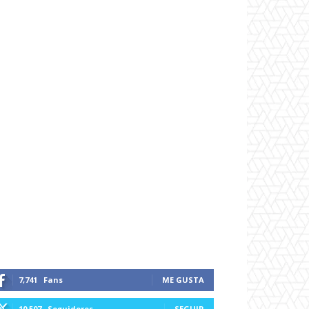
7,741
Fans
ME GUSTA
10,507
Seguidores
SEGUIR