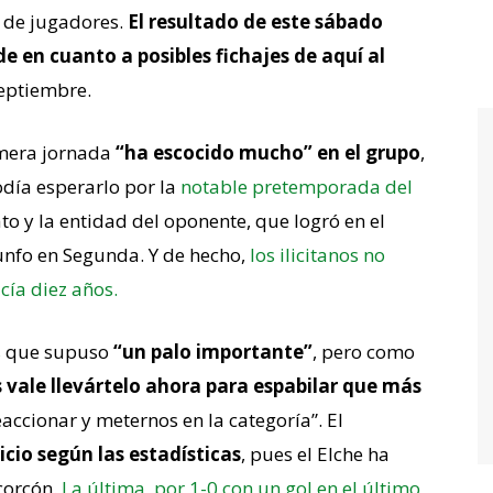
o de jugadores.
El resultado de este sábado
e en cuanto a posibles fichajes de aquí al
septiembre.
imera jornada
“ha escocido mucho” en el grupo
,
odía esperarlo por la
notable pretemporada del
o y la entidad del oponente, que logró en el
iunfo en Segunda. Y de hecho,
los ilicitanos no
cía diez años.
s
que supuso
“un palo importante”
, pero como
vale llevártelo ahora para espabilar que más
accionar y meternos en la categoría”. El
icio según las estadísticas
, pues el Elche ha
lcorcón.
La última, por 1-0 con un gol en el último