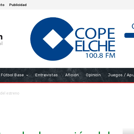
cto
Publicidad
Fútbol Base
Entrevistas
Afición
Opinión
Juegos / Ap
 del estreno