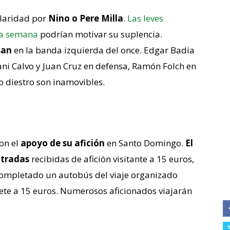
ularidad por
Nino o Pere Milla
.
Las leves
sta semana
podrían motivar su suplencia.
san
en la banda izquierda del once. Edgar Badia
Dani Calvo y Juan Cruz en defensa, Ramón Folch en
o diestro son inamovibles.
con el
apoyo de su afición
en Santo Domingo.
El
ntradas
recibidas de afición visitante a 15 euros,
 completado un autobús del viaje organizado
llete a 15 euros. Numerosos aficionados viajarán