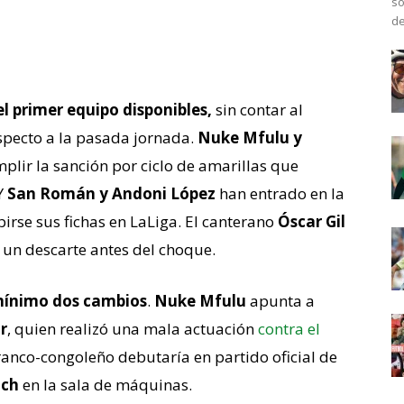
so
de
ios en el once
l primer equipo disponibles,
sin contar al
pecto a la pasada jornada.
Nuke Mfulu y
plir la sanción por ciclo de amarillas que
Y
San Román y Andoni López
han entrado en la
birse sus fichas en LaLiga. El canterano
Óscar Gil
r un descarte antes del choque.
 mínimo dos cambios
.
Nuke Mfulu
apunta a
r
, quien realizó una mala actuación
contra el
franco-congoleño debutaría en partido oficial de
lch
en la sala de máquinas.