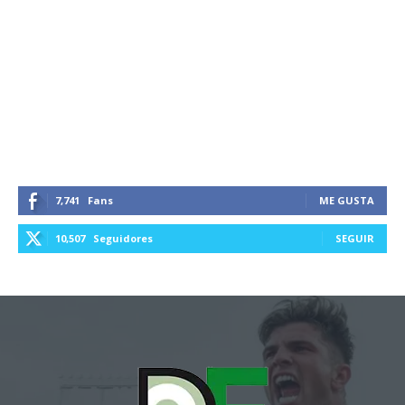
7,741
Fans
ME GUSTA
10,507
Seguidores
SEGUIR