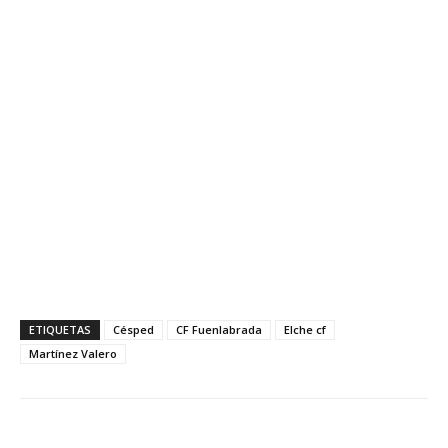
ETIQUETAS
Césped
CF Fuenlabrada
Elche cf
Martínez Valero