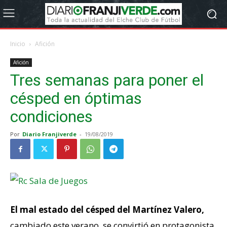
Inicio
Afición
Afición
Tres semanas para poner el
césped en óptimas
condiciones
Por
Diario Franjiverde
-
19/08/2019
El mal estado del césped del Martínez Valero,
cambiado este verano, se convirtió en protagonista