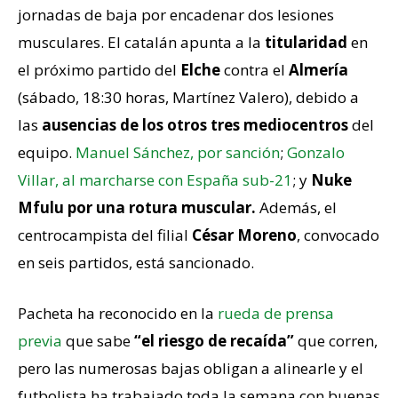
jornadas de baja por encadenar dos lesiones
musculares. El catalán apunta a la
titularidad
en
el próximo partido del
Elche
contra el
Almería
(sábado, 18:30 horas, Martínez Valero), debido a
las
ausencias de los otros tres mediocentros
del
equipo.
Manuel Sánchez, por sanción
;
Gonzalo
Villar, al marcharse con España sub-21
; y
Nuke
Mfulu por una rotura muscular.
Además, el
centrocampista del filial
César Moreno
, convocado
en seis partidos, está sancionado.
Pacheta ha reconocido en la
rueda de prensa
previa
que sabe
“el riesgo de recaída”
que corren,
pero las numerosas bajas obligan a alinearle y el
futbolista ha trabajado toda la semana con buenas