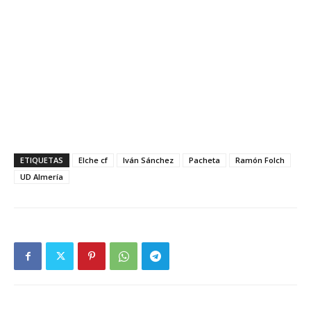
ETIQUETAS
Elche cf
Iván Sánchez
Pacheta
Ramón Folch
UD Almería