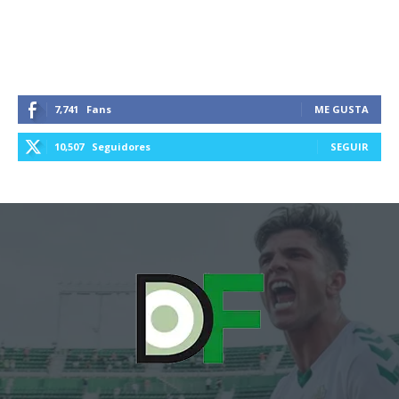
7,741
Fans
ME GUSTA
10,507
Seguidores
SEGUIR