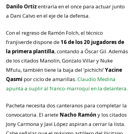
Danilo Ortiz
entraría en el once para actuar junto
a Dani Calvo en el eje de la defensa.
Con el regreso de Ramón Folch, el técnico
franjiverde dispone de
16 de los 20 jugadores de
la primera plantilla
, contando a Óscar Gil. Además
de los citados Manolín, Gonzalo Villar y Nuke
Mfulu, también tiene la baja del ‘pichichi’
Yacine
Qasmi
por ciclo de amarillas.
Claudio Medina
apunta a suplir al franco-marroquí en la delantera.
Pacheta necesita dos canteranos para completar la
convocatoria. El ariete
Nacho Ramón
y los citados
Jony Carmona y Javi López aspiran a cerrar la lista.
Cabe señalar que el máximo artillero del Ilicitano,