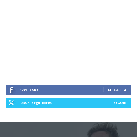
7,741
Fans
ME GUSTA
10,507
Seguidores
SEGUIR