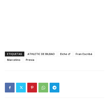
ETIQUETAS
ATHLETIC DE BILBAO
Elche cf
Fran Escribá
Marcelino
Previa