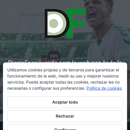
DiarioFranjiverde.com la web con toda la
Utilizamos cookies propias y de terceros para garantizar el
información del Elche C.F.
funcionamiento de la web, medir su uso y mejorar nuestros
servicios. Puede aceptar todas las cookies, rechazar las no
necesarias o configurar sus preferencias.
Política de cookies
Contacto en:
diario@franjiverde.com
Aceptar todo
Rechazar
© Copyright 2021 - Gestión y diseño por Rubén Maestre
Configurar