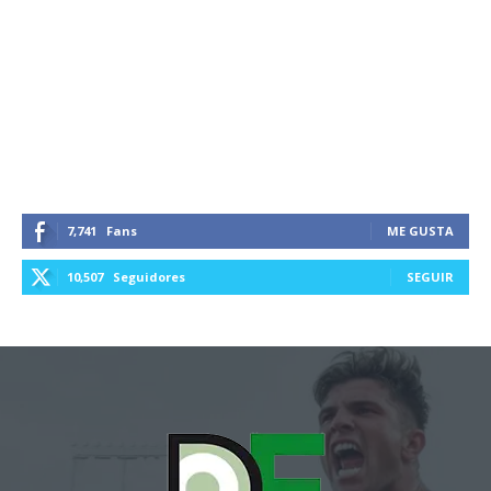
7,741
Fans
ME GUSTA
10,507
Seguidores
SEGUIR