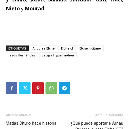
Nieto
y
Mourad
.
ETIQUETAS
Andorra Elche
Elche cf
Elche Ilicitano
Jesús Hernández
LaLiga Hypermotion
Artículo anterior
Artículo siguiente
Matías Dituro hace historia
¿Qué puede aportarle Arnau