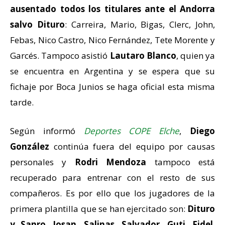
ausentado todos los titulares ante el Andorra
salvo Dituro
: Carreira, Mario, Bigas, Clerc, John,
Febas, Nico Castro, Nico Fernández, Tete Morente y
Garcés. Tampoco asistió
Lautaro Blanco
, quien ya
se encuentra en Argentina y se espera que su
fichaje por Boca Junios se haga oficial esta misma
tarde.
Según informó
Deportes COPE Elche
,
Diego
González
continúa fuera del equipo por causas
personales y
Rodri Mendoza
tampoco está
recuperado para entrenar con el resto de sus
compañeros. Es por ello que los jugadores de la
primera plantilla que se han ejercitado son:
Dituro
y Sanro
,
Josan
,
Salinas
,
Salvador
,
Guti
,
Fidel
,