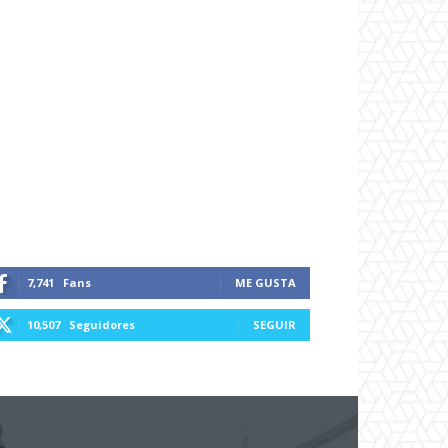
7,741
Fans
ME GUSTA
10,507
Seguidores
SEGUIR