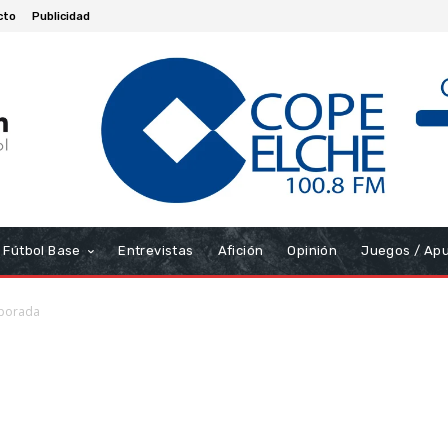
cto
Publicidad
Fútbol Base
Entrevistas
Afición
Opinión
Juegos / Ap
mporada