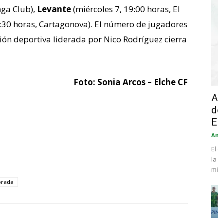
nga Club),
Levante
(miércoles 7, 19:00 horas, El
:30 horas, Cartagonova). El número de jugadores
ión deportiva liderada por Nico Rodríguez cierra
Foto: Sonia Arcos – Elche CF
A
d
E
An
El
la
mi
orada