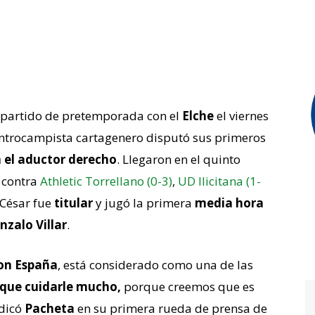
partido de pretemporada con el
Elche
el viernes
entrocampista cartagenero disputó sus primeros
n el aductor derecho
. Llegaron en el quinto
 contra
Athletic Torrellano (0-3)
,
UD Ilicitana (1-
 César fue
titular
y jugó la primera
media hora
nzalo Villar
.
con España
, está considerado como una de las
que cuidarle mucho,
porque creemos que es
ndicó
Pacheta
en su primera rueda de prensa de