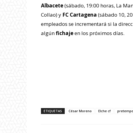
Albacete
(sábado, 19:00 horas, La Ma
Collao) y
FC Cartagena
(sábado 10, 20
empleados se incrementará si la direcc
algún
fichaje
en los próximos días.
ETIQUETAS
César Moreno
Elche cf
pretemp