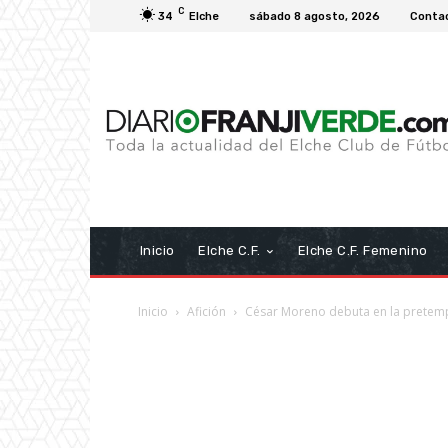
C
34
Elche
sábado 8 agosto, 2026
Conta
Inicio
Elche C.F.
Elche C.F. Femenino
Inicio
Afición
César Moreno debuta en la prete