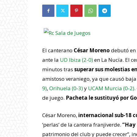
El canterano
César Moreno
debutó en 
ante la
UD Ibiza (2-0)
en La Nucía. El c
minutos tras
superar sus molestias e
amistoso veraniego, ya que causó baja
9)
,
Orihuela (0-3)
y
UCAM Murcia (0-2)
.
de juego.
Pacheta le sustituyó por
Go
César Moreno,
internacional sub-18 
‘perlas’ de la cantera franjiverde.
“Hay 
patrimonio del club y puede crecer”, i