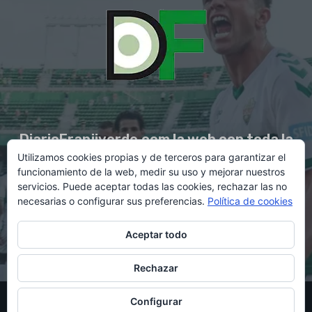
DiarioFranjiverde.com la web con toda la
Utilizamos cookies propias y de terceros para garantizar el
información del Elche C.F.
funcionamiento de la web, medir su uso y mejorar nuestros
servicios. Puede aceptar todas las cookies, rechazar las no
necesarias o configurar sus preferencias.
Política de cookies
Contacto en:
diario@franjiverde.com
Aceptar todo
Rechazar
© Copyright 2021 - Gestión y diseño por Rubén Maestre
Configurar
Política de cookies
Política de privacidad
Aviso legal