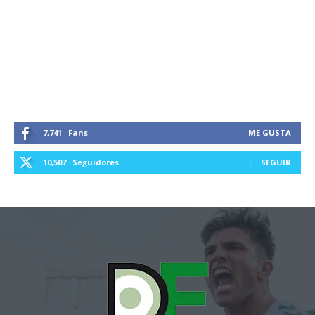
7,741
Fans
ME GUSTA
10,507
Seguidores
SEGUIR