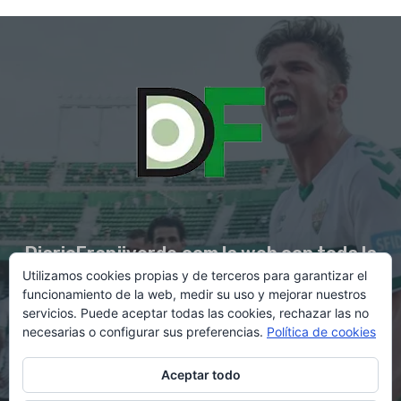
DiarioFranjiverde.com la web con toda la
Utilizamos cookies propias y de terceros para garantizar el
información del Elche C.F.
funcionamiento de la web, medir su uso y mejorar nuestros
servicios. Puede aceptar todas las cookies, rechazar las no
necesarias o configurar sus preferencias.
Política de cookies
Contacto en:
diario@franjiverde.com
Aceptar todo