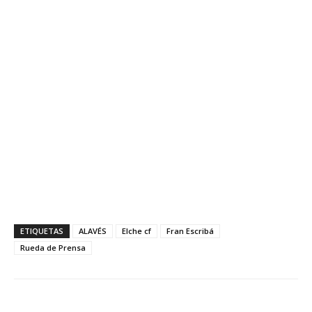
ETIQUETAS
ALAVÉS
Elche cf
Fran Escribá
Rueda de Prensa