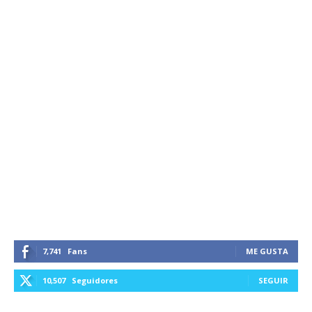
7,741
Fans
ME GUSTA
10,507
Seguidores
SEGUIR