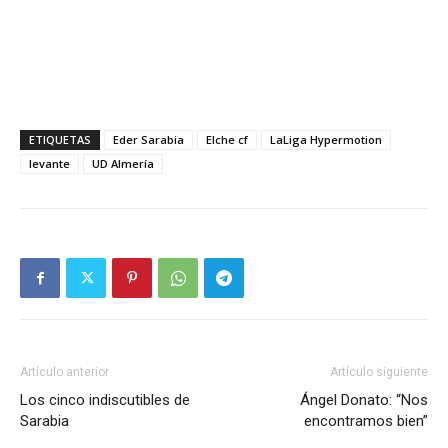
ETIQUETAS
Eder Sarabia
Elche cf
LaLiga Hypermotion
levante
UD Almería
Artículo anterior
Artículo siguiente
Los cinco indiscutibles de
Ángel Donato: “Nos
Sarabia
encontramos bien”