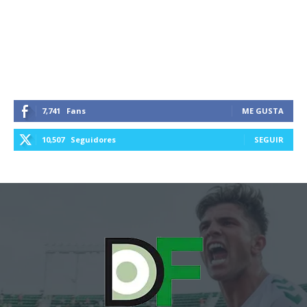
7,741
Fans
ME GUSTA
10,507
Seguidores
SEGUIR