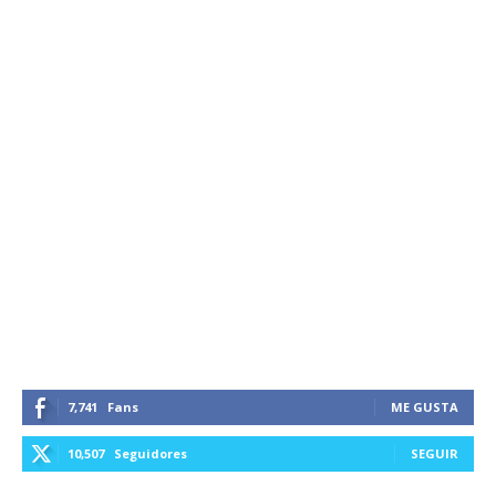
7,741
Fans
ME GUSTA
10,507
Seguidores
SEGUIR