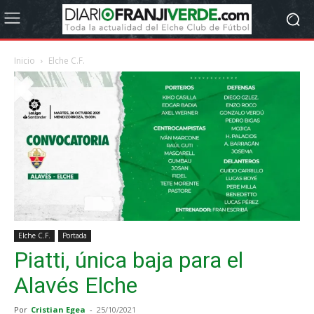
Inicio
Elche C.F.
Elche C.F.
Portada
Piatti, única baja para el
Alavés Elche
Por
Cristian Egea
-
25/10/2021