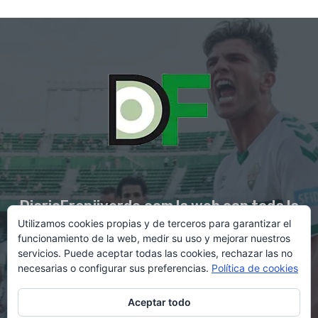
DiarioFranjiverde.com la web con toda la
Utilizamos cookies propias y de terceros para garantizar el
información del Elche C.F.
funcionamiento de la web, medir su uso y mejorar nuestros
servicios. Puede aceptar todas las cookies, rechazar las no
necesarias o configurar sus preferencias.
Política de cookies
Contacto en:
diario@franjiverde.com
Aceptar todo