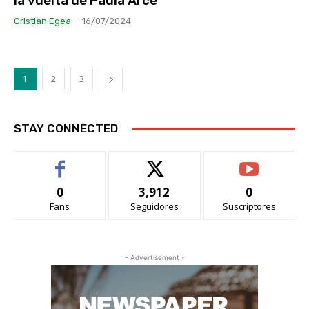
la vuelta de Paula Arce
Cristian Egea
-
16/07/2024
1
2
3
STAY CONNECTED
0
3,912
0
Fans
Seguidores
Suscriptores
- Advertisement -