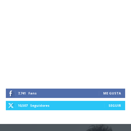
7,741
Fans
ME GUSTA
10,507
Seguidores
SEGUIR