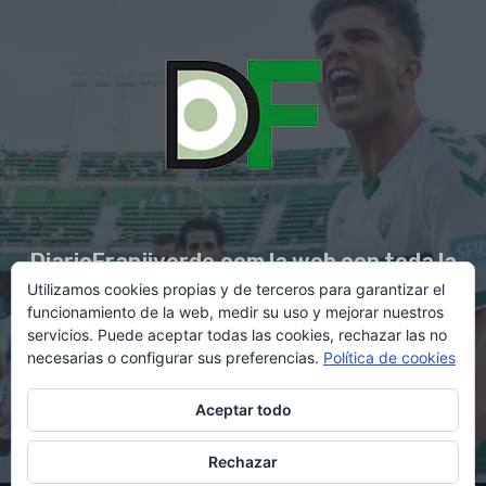
DiarioFranjiverde.com la web con toda la
Utilizamos cookies propias y de terceros para garantizar el
información del Elche C.F.
funcionamiento de la web, medir su uso y mejorar nuestros
servicios. Puede aceptar todas las cookies, rechazar las no
necesarias o configurar sus preferencias.
Política de cookies
Contacto en:
diario@franjiverde.com
Aceptar todo
Rechazar