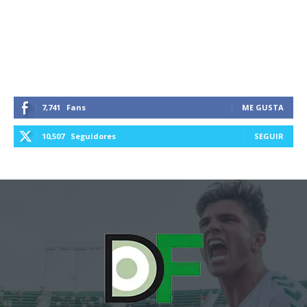
7,741
Fans
ME GUSTA
10,507
Seguidores
SEGUIR