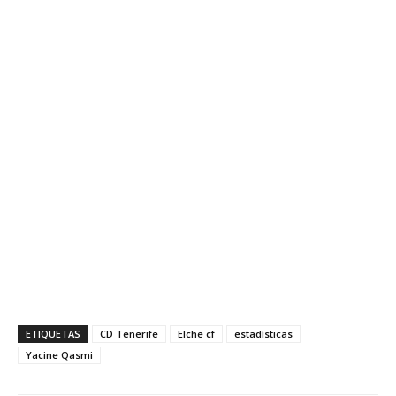
ETIQUETAS
CD Tenerife
Elche cf
estadísticas
Yacine Qasmi