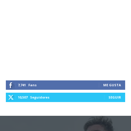
7,741
Fans
ME GUSTA
10,507
Seguidores
SEGUIR