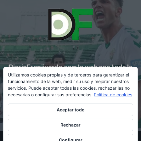
DiarioFranjiverde.com la web con toda la
Utilizamos cookies propias y de terceros para garantizar el
información del Elche C.F.
funcionamiento de la web, medir su uso y mejorar nuestros
servicios. Puede aceptar todas las cookies, rechazar las no
necesarias o configurar sus preferencias.
Política de cookies
Contacto en:
diario@franjiverde.com
Aceptar todo
Rechazar
© Copyright 2021 - Gestión y diseño por Rubén Maestre
Configurar