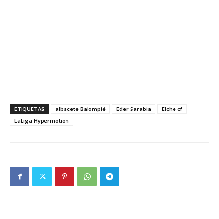
ETIQUETAS
albacete Balompié
Eder Sarabia
Elche cf
LaLiga Hypermotion