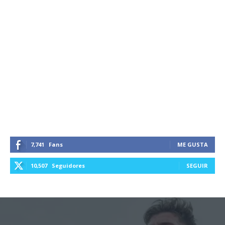
7,741
Fans
ME GUSTA
10,507
Seguidores
SEGUIR