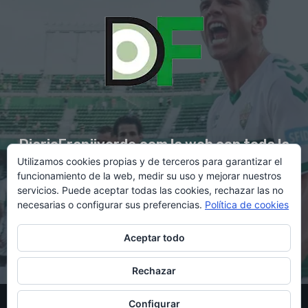
DiarioFranjiverde.com la web con toda la
Utilizamos cookies propias y de terceros para garantizar el
información del Elche C.F.
funcionamiento de la web, medir su uso y mejorar nuestros
servicios. Puede aceptar todas las cookies, rechazar las no
necesarias o configurar sus preferencias.
Política de cookies
Contacto en:
diario@franjiverde.com
Aceptar todo
Rechazar
© Copyright 2021 - Gestión y diseño por Rubén Maestre
Configurar