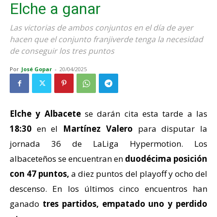
Elche a ganar
Las victorias de ambos conjuntos en el día de ayer
hacen que el conjunto franjiverde tenga la necesidad
de conseguir los tres puntos
Por
José Gopar
-
20/04/2025
Elche y Albacete
se darán cita esta tarde a las
18:30
en el
Martínez Valero
para disputar la
jornada 36 de LaLiga Hypermotion. Los
albaceteños se encuentran en
duodécima posición
con 47 puntos,
a diez puntos del playoff y ocho del
descenso. En los últimos cinco encuentros
han
ganado
tres partidos, empatado uno y perdido