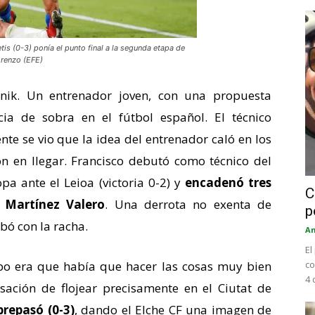
tis (0-3) ponía el punto final a la segunda etapa de
orenzo (EFE)
nik. Un entrenador joven, con una propuesta
ncia de sobra en el fútbol español. El técnico
te se vio que la idea del entrenador caló en los
on en llegar. Francisco debutó como técnico del
pa ante el Leioa (victoria 0-2) y
encadenó tres
C
 Martínez Valero
. Una derrota no exenta de
p
bó con la racha.
An
El
co
po era que había que hacer las cosas muy bien
4 
sación de flojear precisamente en el Ciutat de
repasó (0-3)
, dando el Elche CF una imagen de