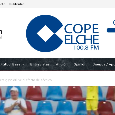
acto
Publicidad
Fútbol Base
Entrevistas
Afición
Opinión
Juegos / Ap
a»; ¿se diluye el efecto del técnico...