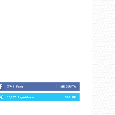
7,741
Fans
ME GUSTA
10,507
Seguidores
SEGUIR