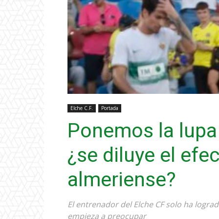
Elche C.F.
Portada
Ponemos la lupa 
¿se diluye el efe
almeriense?
El entrenador del Elche CF solo ha lograd
empieza a preocupar