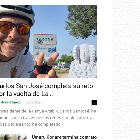
arlos San José completa su reto
or la vuelta de La...
drés López
-
06/08/2026
0
 presidente de la Penya Altabix, Carlos San José, ha
municado a través de sus redes sociales que tras
días pedaleando ha completado...
Umaru Konare termina contrato