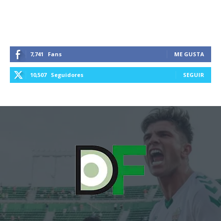
7,741
Fans
ME GUSTA
10,507
Seguidores
SEGUIR