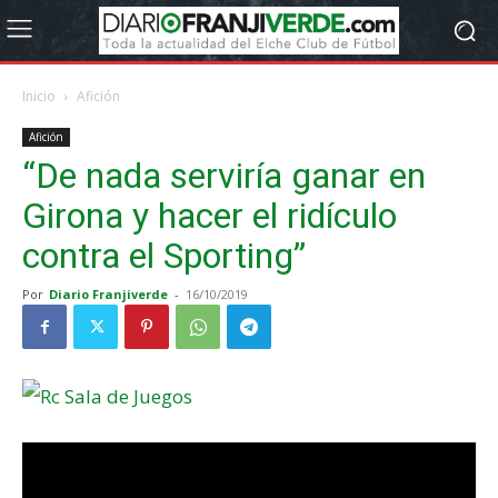
Inicio
Afición
Afición
“De nada serviría ganar en
Girona y hacer el ridículo
contra el Sporting”
Por
Diario Franjiverde
-
16/10/2019