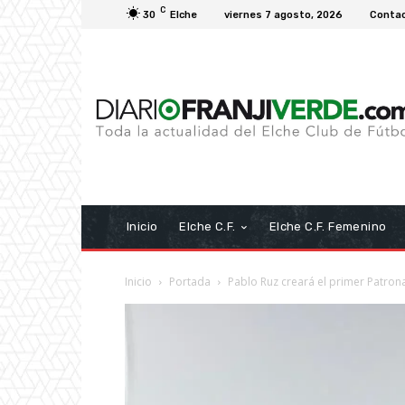
C
30
Elche
viernes 7 agosto, 2026
Conta
Inicio
Elche C.F.
Elche C.F. Femenino
Inicio
Portada
Pablo Ruz creará el primer Patrona