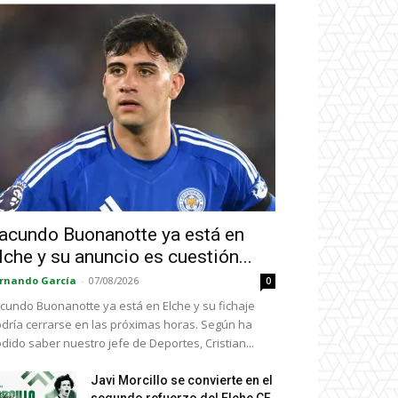
acundo Buonanotte ya está en
lche y su anuncio es cuestión...
rnando García
-
07/08/2026
0
cundo Buonanotte ya está en Elche y su fichaje
dría cerrarse en las próximas horas. Según ha
dido saber nuestro jefe de Deportes, Cristian...
Javi Morcillo se convierte en el
segundo refuerzo del Elche CF