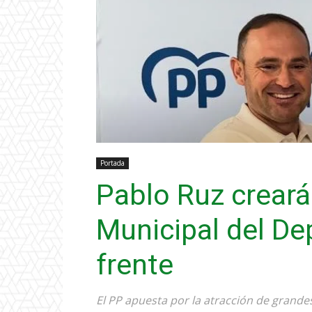
Portada
Pablo Ruz creará
Municipal del De
frente
El PP apuesta por la atracción de grande