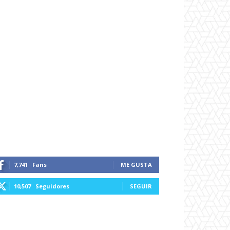
7,741
Fans
ME GUSTA
10,507
Seguidores
SEGUIR