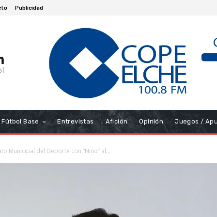
cto
Publicidad
Fútbol Base
Entrevistas
Afición
Opinión
Juegos / Ap
to Municipal del Deporte con “Nino” al...