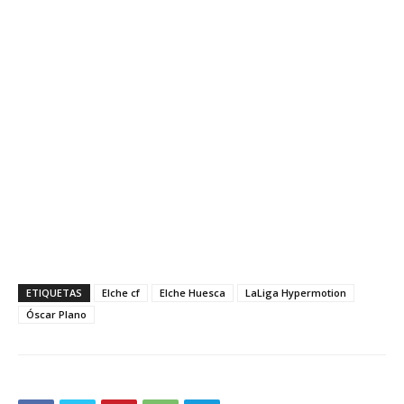
ETIQUETAS
Elche cf
Elche Huesca
LaLiga Hypermotion
Óscar Plano