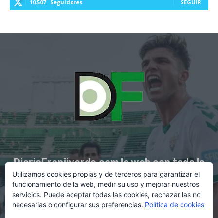
10,507
Seguidores
SEGUIR
DiarioFranjiverde.com la web con toda la
Utilizamos cookies propias y de terceros para garantizar el
información del Elche C.F.
funcionamiento de la web, medir su uso y mejorar nuestros
servicios. Puede aceptar todas las cookies, rechazar las no
necesarias o configurar sus preferencias.
Política de cookies
Contacto en:
diario@franjiverde.com