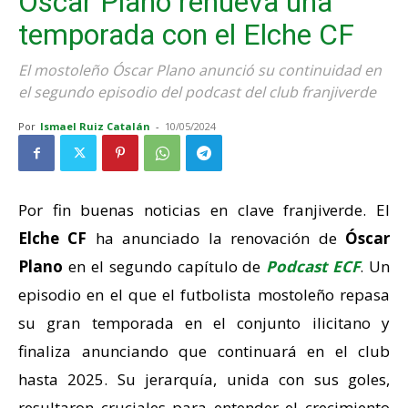
Óscar Plano renueva una
temporada con el Elche CF
El mostoleño Óscar Plano anunció su continuidad en
el segundo episodio del podcast del club franjiverde
Por
Ismael Ruiz Catalán
-
10/05/2024
Por fin buenas noticias en clave franjiverde. El
Elche CF
ha anunciado la renovación de
Óscar
Plano
en el segundo capítulo de
Podcast ECF
. Un
episodio en el que el futbolista mostoleño repasa
su gran temporada en el conjunto ilicitano y
finaliza anunciando que continuará en el club
hasta 2025. Su jerarquía, unida con sus goles,
resultaron cruciales para entender el crecimiento