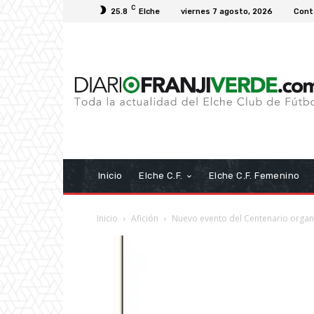
C
25.8
Elche
viernes 7 agosto, 2026
Cont
Inicio
Elche C.F.
Elche C.F. Femenino
Inicio
Afición
Nuevo evento del Centenario organ