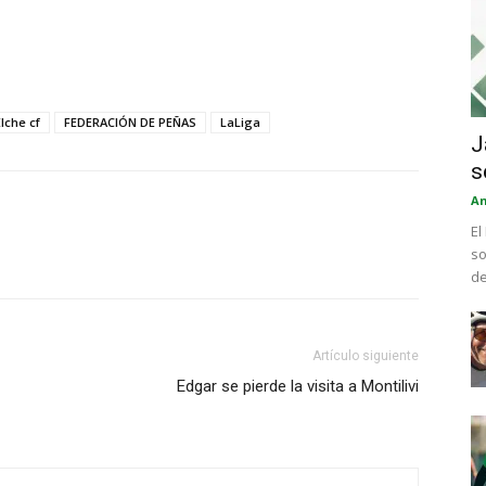
Elche cf
FEDERACIÓN DE PEÑAS
LaLiga
J
s
An
El
so
de
Artículo siguiente
Edgar se pierde la visita a Montilivi