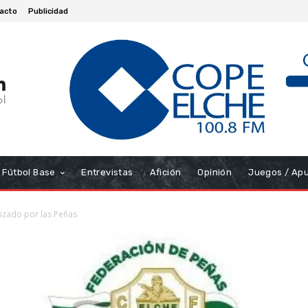
acto
Publicidad
Fútbol Base
Entrevistas
Afición
Opinión
Juegos / Ap
izado por las Peñas