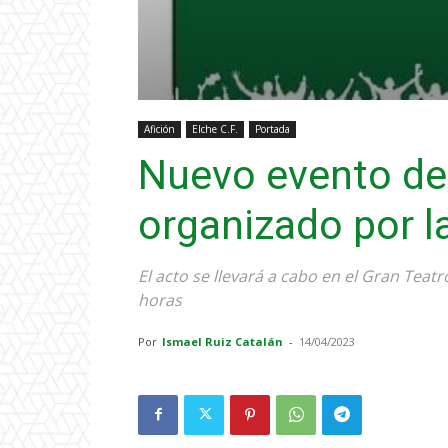
Afición
Elche C.F.
Portada
Nuevo evento de
organizado por l
El acto se llevará a cabo en el Gran Teatr
horas
Por
Ismael Ruiz Catalán
-
14/04/2023