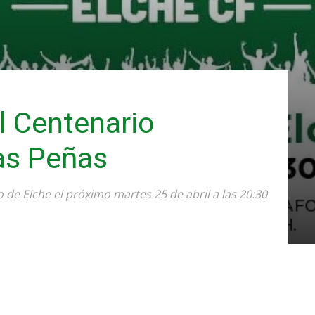
l Centenario
as Peñas
o de Elche el próximo martes 25 de abril a las 20:30