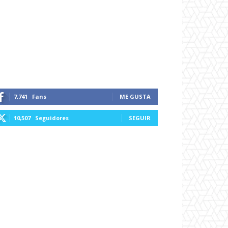
7,741
Fans
ME GUSTA
10,507
Seguidores
SEGUIR