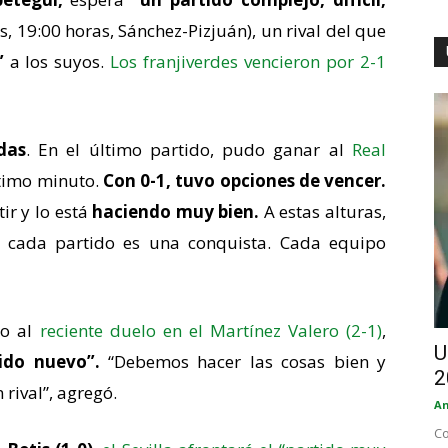
s, 19:00 horas, Sánchez-Pizjuán), un rival del que
”
a los suyos.
Los franjiverdes vencieron por 2-1
das
. En el último partido, pudo ganar al
Real
ltimo minuto.
Con 0-1, tuvo opciones de vencer.
r y lo está
haciendo muy bien.
A estas alturas,
y cada partido es una conquista. Cada equipo
to al
reciente duelo en el Martínez Valero (2-1)
,
U
ido nuevo”.
“Debemos hacer las cosas bien y
2
rival”, agregó.
An
Co