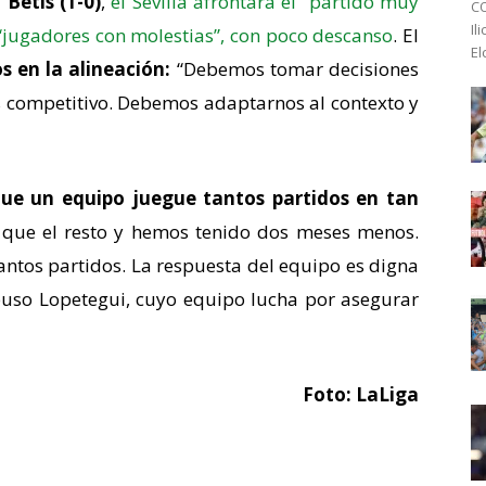
l
Betis (1-0)
,
el Sevilla afrontará el “partido muy
CO
Il
“jugadores con molestias”
, con poco descanso
. El
El
 en la alineación:
“Debemos tomar decisiones
 competitivo. Debemos adaptarnos al contexto y
que un equipo juegue tantos partidos en tan
 que el resto y hemos tenido dos meses menos.
antos partidos. La respuesta del equipo es digna
xpuso Lopetegui, cuyo equipo lucha por asegurar
Foto: LaLiga