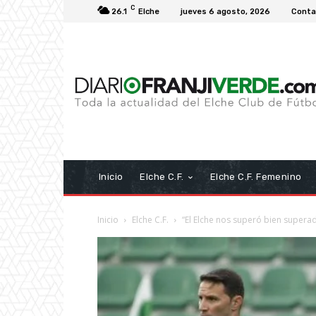
C
26.1
Elche
jueves 6 agosto, 2026
Conta
Inicio
Elche C.F.
Elche C.F. Femenino
Inicio
Elche C.F.
“El Elche nos superó bien supera