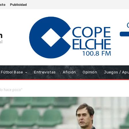
cto
Publicidad
Fútbol Base
Entrevistas
Afición
Opinión
Juegos / Ap
do hace poco”