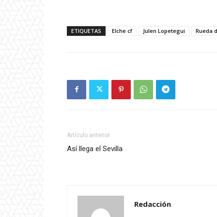
ETIQUETAS
Elche cf
Julen Lopetegui
Rueda d
Artículo anterior
Así llega el Sevilla
Redacción