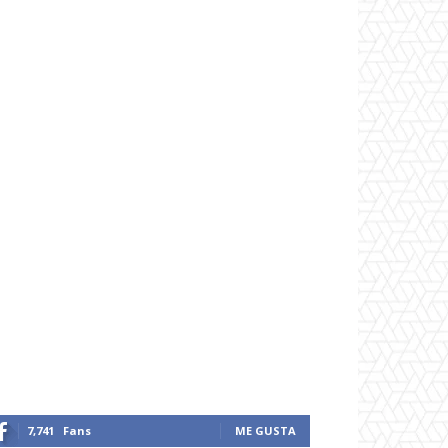
7,741
Fans
ME GUSTA