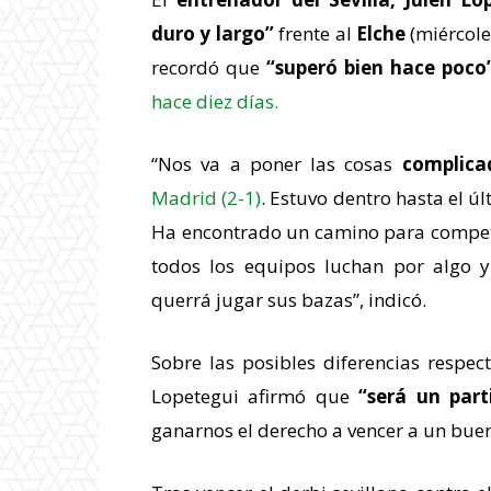
duro y largo”
frente al
Elche
(miércole
recordó que
“superó bien hace poco
hace diez días.
“Nos va a poner las cosas
complica
Madrid (2-1)
. Estuvo dentro hasta el ú
Ha encontrado un camino para competi
todos los equipos luchan por algo 
querrá jugar sus bazas”, indicó.
Sobre las posibles diferencias respec
Lopetegui afirmó que
“será un part
ganarnos el derecho a vencer a un buen 