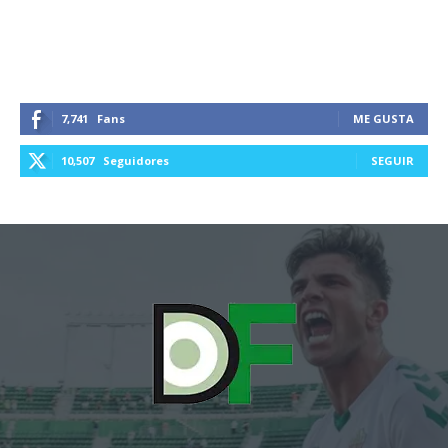
7,741
Fans
ME GUSTA
10,507
Seguidores
SEGUIR