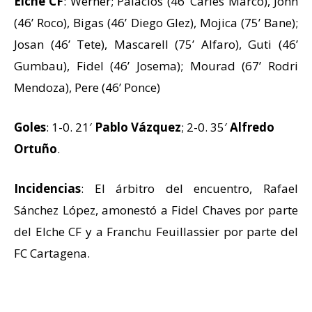
Elche CF
: Werner; Palacios (46’ Carles Marco), John
(46’ Roco), Bigas (46’ Diego Glez), Mojica (75’ Bane);
Josan (46’ Tete), Mascarell (75’ Alfaro), Guti (46’
Gumbau), Fidel (46’ Josema); Mourad (67’ Rodri
Mendoza), Pere (46’ Ponce)
Goles
: 1-0. 21′
Pablo Vázquez
; 2-0. 35′
Alfredo
Ortuño
.
Incidencias
: El árbitro del encuentro, Rafael
Sánchez López, amonestó a Fidel Chaves por parte
del Elche CF y a Franchu Feuillassier por parte del
FC Cartagena.