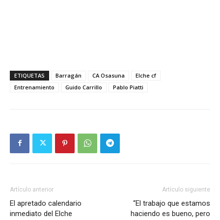
ETIQUETAS
Barragán
CA Osasuna
Elche cf
Entrenamiento
Guido Carrillo
Pablo Piatti
Artículo anterior
Artículo siguiente
El apretado calendario
“El trabajo que estamos
inmediato del Elche
haciendo es bueno, pero