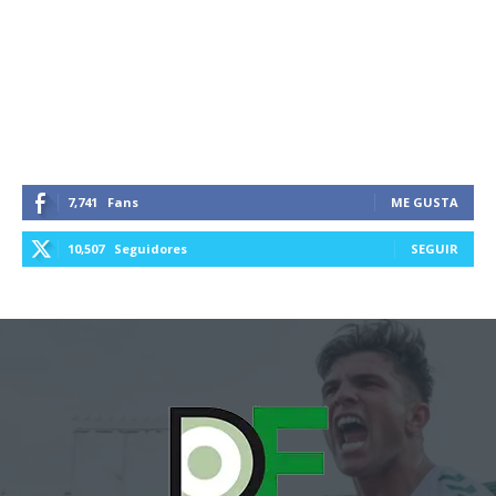
7,741
Fans
ME GUSTA
10,507
Seguidores
SEGUIR