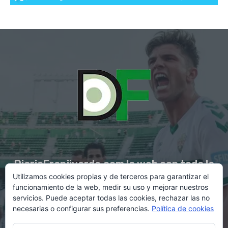
DiarioFranjiverde.com la web con toda la
Utilizamos cookies propias y de terceros para garantizar el
información del Elche C.F.
funcionamiento de la web, medir su uso y mejorar nuestros
servicios. Puede aceptar todas las cookies, rechazar las no
necesarias o configurar sus preferencias.
Política de cookies
Contacto en:
diario@franjiverde.com