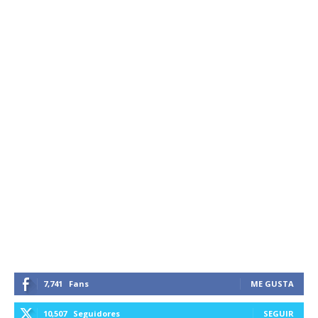
7,741
Fans
ME GUSTA
10,507
Seguidores
SEGUIR