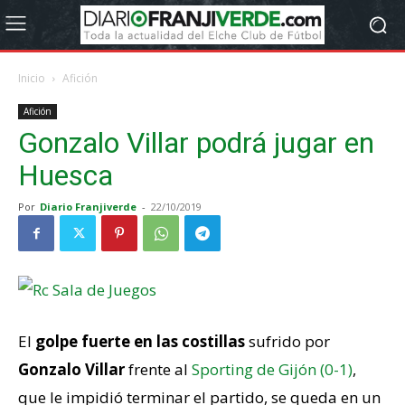
Inicio
Afición
Afición
Gonzalo Villar podrá jugar en
Huesca
Por
Diario Franjiverde
-
22/10/2019
El
golpe fuerte en las costillas
sufrido por
Gonzalo Villar
frente al
Sporting de Gijón (0-1)
,
que le impidió terminar el partido, se queda en un