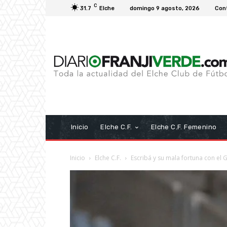
C
31.7
Elche
domingo 9 agosto, 2026
Con
Inicio
Elche C.F.
Elche C.F. Femenino
Inicio
Elche C.F.
Escribá y su mala fortuna con el 