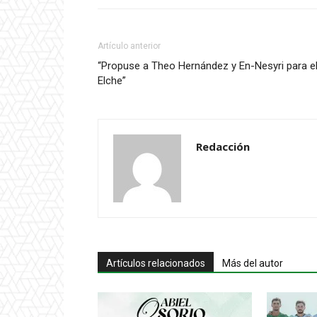
Artículo anterior
“Propuse a Theo Hernández y En-Nesyri para e
Elche”
Redacción
Artículos relacionados
Más del autor