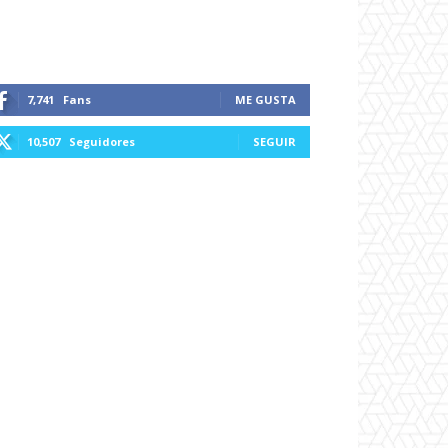
7,741
Fans
ME GUSTA
10,507
Seguidores
SEGUIR