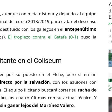
A
d
r, aunque con meta distinta y dejando al equipo
E
 final del curso 2018/2019 para evitar el descenso
An
e destituido con los gallegos en el
antepenúltimo
El
la
os).
El tropiezo contra el Getafe (0-1)
puso la
mi
itante en el Coliseum
mer por su puesto en el Elche, pero sí en un
irecto por la salvación
, con los azulones con
. El equipo ilicitano buscará cortar su
racha de
lio
, las cuatro últimas con su actual técnico. Y
sin ganar lejos del Martínez Valero
.