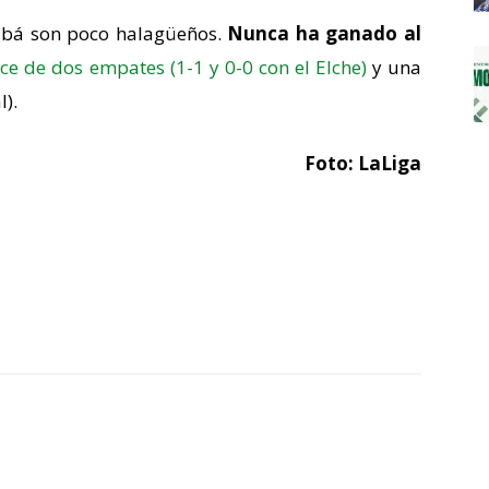
cribá son poco halagüeños.
Nunca ha ganado al
e de dos empates (1-1 y 0-0 con el Elche)
y una
l).
Foto: LaLiga