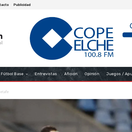
tacto
Publicidad
Fútbol Base
Entrevistas
Afición
Opinión
Juegos / Ap
Getafe