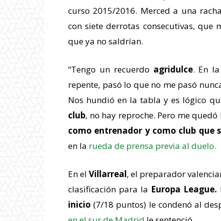
curso 2015/2016. Merced a una racha 
con siete derrotas consecutivas, que
que ya no saldrían.
“Tengo un recuerdo
agridulce
. En l
repente, pasó lo que no me pasó nunca
Nos hundió en la tabla y es lógico qu
club
, no hay reproche. Pero me quedó 
como entrenador y como club que s
en la
rueda de prensa previa al duelo.
En el
Villarreal
, el preparador valenci
clasificación para la
Europa League.
inicio
(7/18 puntos) le condenó al desp
en el sur de Madrid
le sentenció.