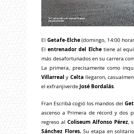
El
Getafe-Elche
(domingo, 14:00 horas
El
entrenador del Elche
tiene al equ
más desafortunados en su carrera co
La primera, precisamente como inqui
Villarreal
y
Celta
llegaron, casualment
el exfranjiverde
José Bordalás
.
Fran Escribá cogió los mandos del
Get
ascenso a Primera de récord y dos pe
regreso al
Coliseum Alfonso Pérez
, 
Sánchez Flores.
Su etapa en solitario