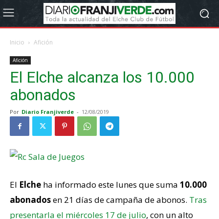
Inicio
Afición
Afición
El Elche alcanza los 10.000
abonados
Por
Diario Franjiverde
-
12/08/2019
El
Elche
ha informado este lunes que suma
10.000
abonados
en 21 días de campaña de abonos.
Tras
presentarla el miércoles 17 de julio
, con un alto