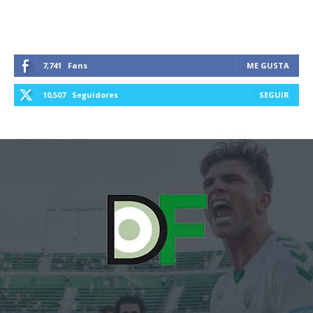
7,741
Fans
ME GUSTA
10,507
Seguidores
SEGUIR