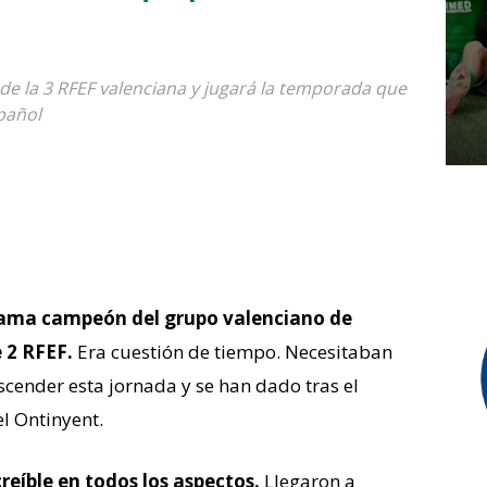
 de la 3 RFEF valenciana y jugará la temporada que
spañol
clama campeón del grupo valenciano de
 2 RFEF.
Era cuestión de tiempo. Necesitaban
cender esta jornada y se han dado tras el
l Ontinyent.
creíble en todos los aspectos.
Llegaron a