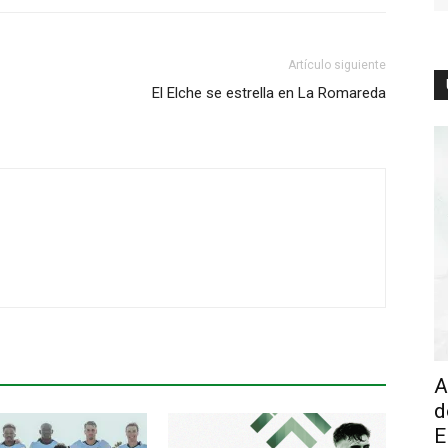
Artículo siguiente
El Elche se estrella en La Romareda
A
d
E