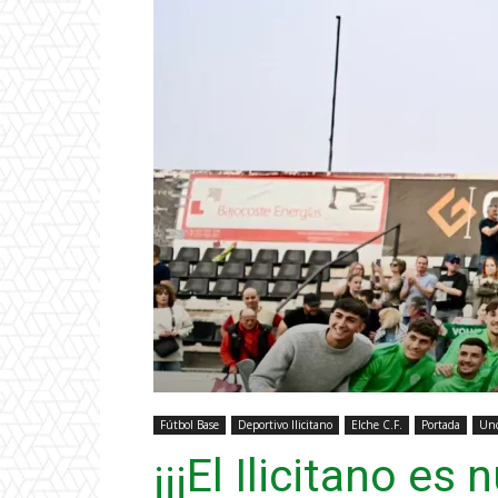
Fútbol Base
Deportivo Ilicitano
Elche C.F.
Portada
Unc
¡¡¡El Ilicitano es