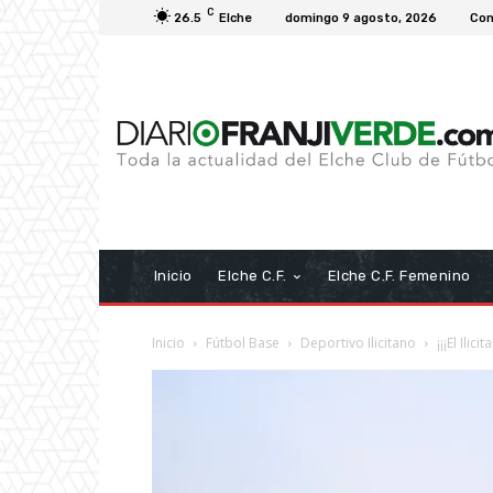
C
26.5
Elche
domingo 9 agosto, 2026
Con
Inicio
Elche C.F.
Elche C.F. Femenino
Inicio
Fútbol Base
Deportivo Ilicitano
¡¡¡El Ili