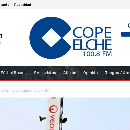
tacto
Publicidad
Fútbol Base
Entrevistas
Afición
Opinión
Juegos / Ap
citano es nuevo equipo de 2RFEF!!!