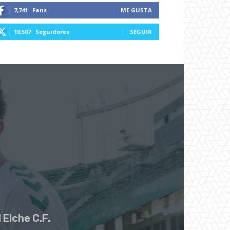
7,741
Fans
ME GUSTA
10,507
Seguidores
SEGUIR
 Elche C.F.