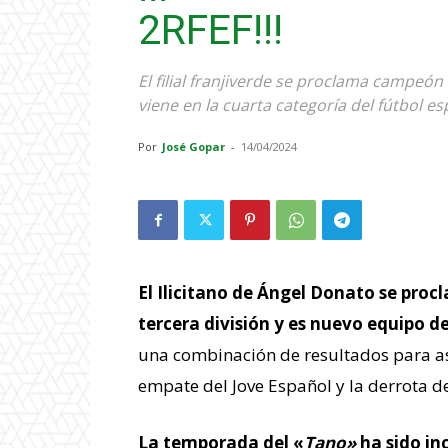
2RFEF!!!
El filial franjiverde se proclama campeón
viene en la cuarta categoría del fútbol e
Por
José Gopar
-
14/04/2024
El Ilicitano de Ángel Donato se pro
tercera división y es nuevo equipo de
una combinación de resultados para as
empate del Jove Español y la derrota de
La temporada del «
Tano»
ha sido in