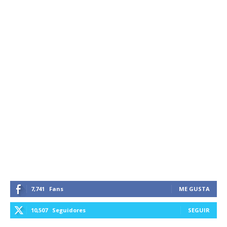
7,741
Fans
ME GUSTA
10,507
Seguidores
SEGUIR