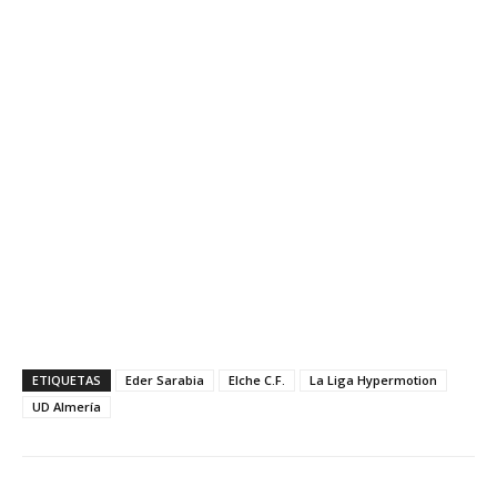
ETIQUETAS
Eder Sarabia
Elche C.F.
La Liga Hypermotion
UD Almería