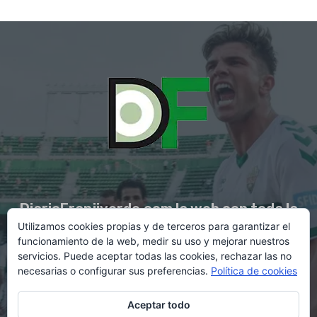
DiarioFranjiverde.com la web con toda la
Utilizamos cookies propias y de terceros para garantizar el
información del Elche C.F.
funcionamiento de la web, medir su uso y mejorar nuestros
servicios. Puede aceptar todas las cookies, rechazar las no
necesarias o configurar sus preferencias.
Política de cookies
Contacto en:
diario@franjiverde.com
Aceptar todo