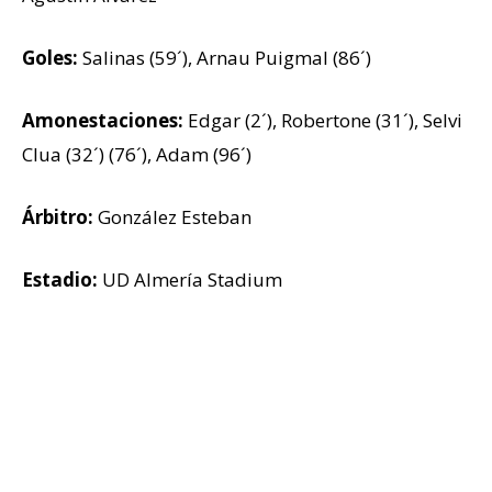
Goles:
Salinas (59´), Arnau Puigmal (86´)
Amonestaciones:
Edgar (2´), Robertone (31´), Selvi
Clua (32´) (76´), Adam (96´)
Árbitro:
González Esteban
Estadio:
UD Almería Stadium