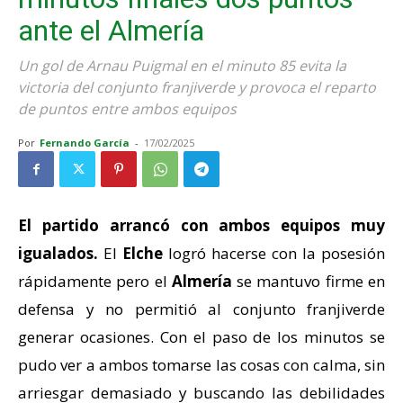
ante el Almería
Un gol de Arnau Puigmal en el minuto 85 evita la
victoria del conjunto franjiverde y provoca el reparto
de puntos entre ambos equipos
Por
Fernando García
-
17/02/2025
El partido arrancó con ambos equipos muy
igualados.
El
Elche
logró hacerse con la posesión
rápidamente pero el
Almería
se mantuvo firme en
defensa y no permitió al conjunto franjiverde
generar ocasiones. Con el paso de los minutos se
pudo ver a ambos tomarse las cosas con calma, sin
arriesgar demasiado y buscando las debilidades