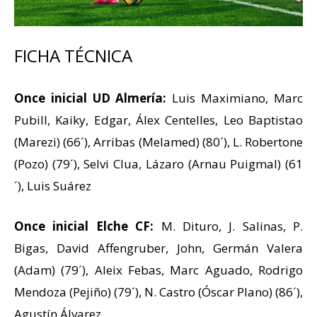
FICHA TÉCNICA
Once inicial UD Almería:
Luis Maximiano, Marc
Pubill, Kaiky, Edgar, Álex Centelles, Leo Baptistao
(Marezi) (66´), Arribas (Melamed) (80´), L. Robertone
(Pozo) (79´), Selvi Clua, Lázaro (Arnau Puigmal) (61
´), Luis Suárez
Once inicial Elche CF:
M. Dituro, J. Salinas, P.
Bigas, David Affengruber, John, Germán Valera
(Adam) (79´), Aleix Febas, Marc Aguado, Rodrigo
Mendoza (Pejiño) (79´), N. Castro (Óscar Plano) (86´),
Agustín Álvarez