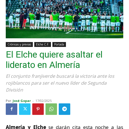
Crónicas y previas
Elche C.F.
Portada
El Elche quiere asaltar el
liderato en Almería
El conjunto franjiverde buscará la victoria ante los
rojiblancos para ser el nuevo líder de Segunda
División
Por
José Gopar
-
17/02/2025
Almería y Elche
se darán cita esta noche a las