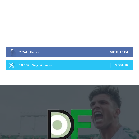
7,741
Fans
ME GUSTA
10,507
Seguidores
SEGUIR