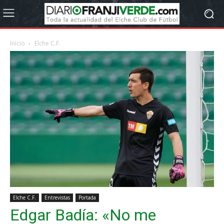
Inicio
Elche C.F.
Elche C.F.
Entrevistas
Portada
Edgar Badía: «No me