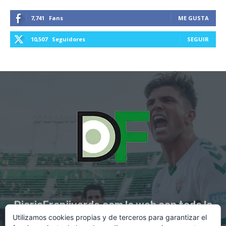
7,741
Fans
ME GUSTA
10,507
Seguidores
SEGUIR
DiarioFranjiverde.com la web con toda la
Utilizamos cookies propias y de terceros para garantizar el
información del Elche C.F.