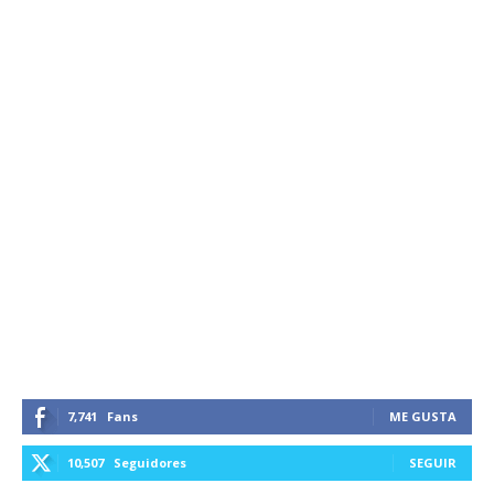
7,741
Fans
ME GUSTA
10,507
Seguidores
SEGUIR