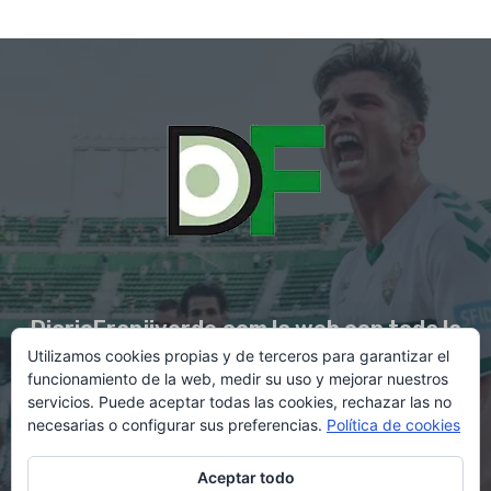
DiarioFranjiverde.com la web con toda la
Utilizamos cookies propias y de terceros para garantizar el
información del Elche C.F.
funcionamiento de la web, medir su uso y mejorar nuestros
servicios. Puede aceptar todas las cookies, rechazar las no
necesarias o configurar sus preferencias.
Política de cookies
Contacto en:
diario@franjiverde.com
Aceptar todo