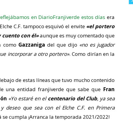
reflejábamos en DiarioFranjiverde estos días
era
l Elche C.F. tampoco esquivó el envite
«el portero
 cuento con él»
aunque es muy comentado que
ra como
Gazzaniga
del que dijo
«no es jugador
ue incorporar a otro portero»
. Como dirían en la
ebajo de estas líneas que tuvo mucho contenido
 de una entidad franjiverde que sabe que
Fran
zón
«Yo estaré en el
centenario del Club
, ya sea
y deseo que sea con el Elche C.F. en Primera
alá se cumpla ¡Arranca la temporada 2021/2022!