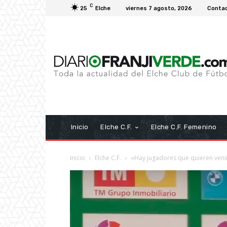
C
25
Elche
viernes 7 agosto, 2026
Conta
Inicio
Elche C.F.
Elche C.F. Femenino
Inicio
Elche C.F.
«Hay jugadores que quieren venir