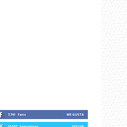
7,741
Fans
ME GUSTA
10,507
Seguidores
SEGUIR