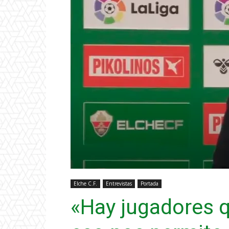
Elche C.F.
Entrevistas
Portada
«Hay jugadores q