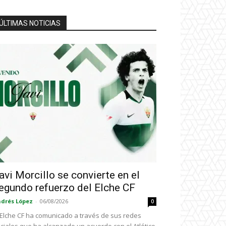
ÚLTIMAS NOTICIAS
avi Morcillo se convierte en el
egundo refuerzo del Elche CF
drés López
-
06/08/2026
0
 Elche CF ha comunicado a través de sus redes