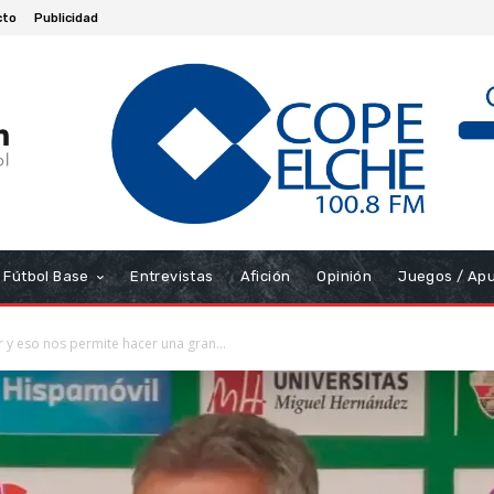
cto
Publicidad
Fútbol Base
Entrevistas
Afición
Opinión
Juegos / Ap
 y eso nos permite hacer una gran...