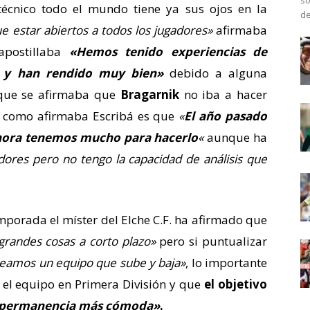
so
técnico todo el mundo tiene ya sus ojos en la
de
 estar abiertos a todos los jugadores»
afirmaba
apostillaba
«Hemos tenido experiencias de
a y han rendido muy bien»
debido a alguna
 que se afirmaba que
Bragarnik
no iba a hacer
to como afirmaba Escribá es que
«
El año pasado
ahora tenemos mucho para hacerlo
«
aunque ha
dores pero no tengo la capacidad de análisis que
mporada el míster del Elche C.F. ha afirmado que
grandes cosas a corto plazo»
pero si puntualizar
eamos un equipo que sube y baja»
, lo importante
r el equipo en Primera División y que
el objetivo
 permanencia más cómoda»
.