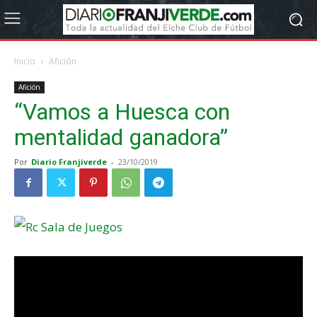
Inicio
Afición
Afición
“Vamos a Huesca con
mentalidad ganadora”
Por
Diario Franjiverde
-
23/10/2019