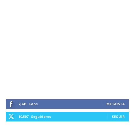
7,741
Fans
ME GUSTA
10,507
Seguidores
SEGUIR