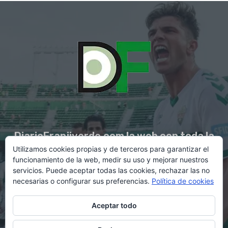
DiarioFranjiverde.com la web con toda la
Utilizamos cookies propias y de terceros para garantizar el
información del Elche C.F.
funcionamiento de la web, medir su uso y mejorar nuestros
servicios. Puede aceptar todas las cookies, rechazar las no
necesarias o configurar sus preferencias.
Política de cookies
Contacto en:
diario@franjiverde.com
Aceptar todo