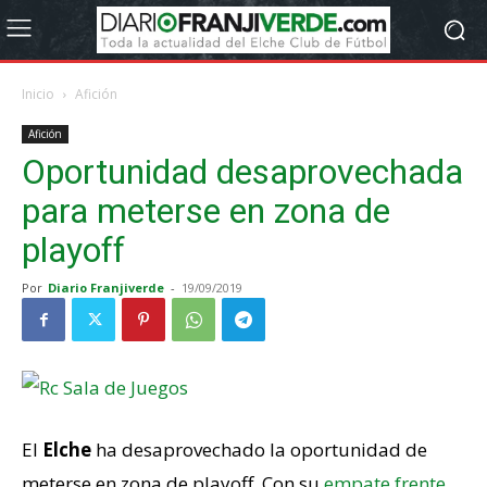
Inicio
Afición
Afición
Oportunidad desaprovechada
para meterse en zona de
playoff
Por
Diario Franjiverde
-
19/09/2019
El
Elche
ha desaprovechado la oportunidad de
meterse en zona de playoff. Con su
empate frente