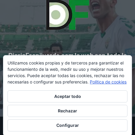
DiarioFranjiverde.com la web con toda la
Utilizamos cookies propias y de terceros para garantizar el
información del Elche C.F.
funcionamiento de la web, medir su uso y mejorar nuestros
servicios. Puede aceptar todas las cookies, rechazar las no
necesarias o configurar sus preferencias.
Política de cookies
Contacto en:
diario@franjiverde.com
Aceptar todo
Rechazar
© Copyright 2021 - Gestión y diseño por Rubén Maestre
Configurar
Política de cookies
Política de privacidad
Aviso legal
Contacto