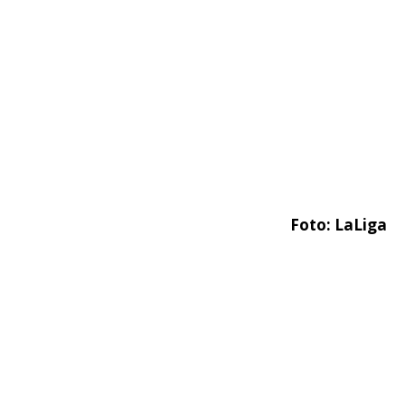
Resultados y clasificación
(jornada 6)
Foto: LaLiga