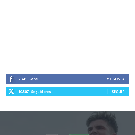
7,741
Fans
ME GUSTA
10,507
Seguidores
SEGUIR