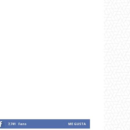
7,741
Fans
ME GUSTA