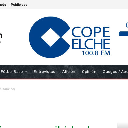
acto
Publicidad
Fútbol Base
Entrevistas
Afición
Opinión
Juegos / Ap
e sanción