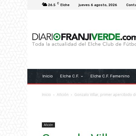
C
26.5
Elche
jueves 6 agosto, 2026
Cont
Inicio
Elche C.F.
Elche C.F. Femenino
Inicio
Afición
Gonzalo Villar, primer apercibido d
Afición