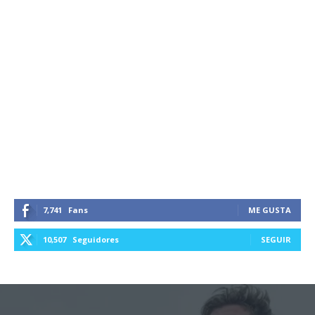
7,741
Fans
ME GUSTA
10,507
Seguidores
SEGUIR