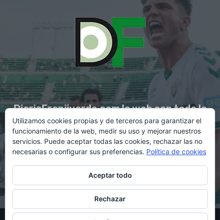
DiarioFranjiverde.com la web con toda la
Utilizamos cookies propias y de terceros para garantizar el
información del Elche C.F.
funcionamiento de la web, medir su uso y mejorar nuestros
servicios. Puede aceptar todas las cookies, rechazar las no
necesarias o configurar sus preferencias.
Política de cookies
Contacto en:
diario@franjiverde.com
Aceptar todo
Rechazar
© Copyright 2021 - Gestión y diseño por Rubén Maestre