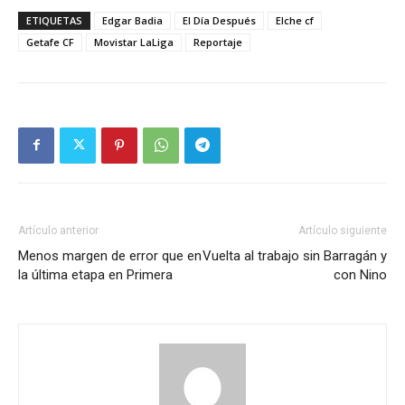
ETIQUETAS
Edgar Badia
El Día Después
Elche cf
Getafe CF
Movistar LaLiga
Reportaje
Artículo anterior
Artículo siguiente
Menos margen de error que en
Vuelta al trabajo sin Barragán y
la última etapa en Primera
con Nino