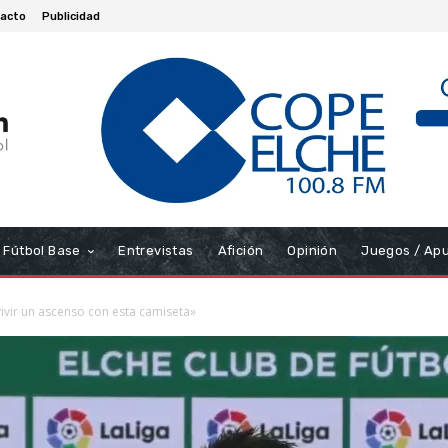
acto
Publicidad
Fútbol Base
Entrevistas
Afición
Opinión
Juegos / Ap
 vivir un ascenso con esta camiseta»