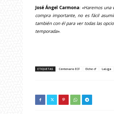
José Ángel
Carmona
:
«Haremos una va
compra importante, no es fácil asum
también con él para ver todas las opcio
temporada»
.
ETIQUETAS
Centenario ECF
Elche cf
LaLiga