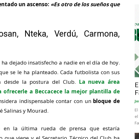
entado un ascenso:
«Es otro de los sueños que
san, Nteka, Verdú, Carmona,
ha dejado insatisfecho a nadie en el día de hoy.
e se le ha planteado. Cada futbolista con sus
ta desde la postura del Club.
La nueva área
E
 ofrecerle a Beccacece la mejor plantilla de
F
nsidera indispensable contar con un
bloque de
Jo
osé Salinas y Mourad.
El
el
Fa
ó en la última rueda de prensa que estaría
o que viene y el Secretario Técnico del Club ha