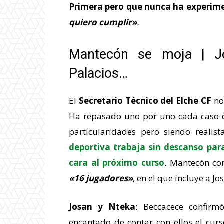
Primera pero que nunca ha experim
quiero cumplir»
.
Mantecón se moja | Jo
Palacios…
El
Secretario Técnico del Elche CF
no 
Ha repasado uno por uno cada caso qu
particularidades pero siendo realis
deportiva trabaja sin descanso para
cara al próximo curso
. Mantecón co
«16 jugadores»
, en el que incluye a J
Josan y Nteka
: Beccacece confirm
encantado de contar con ellos el curs