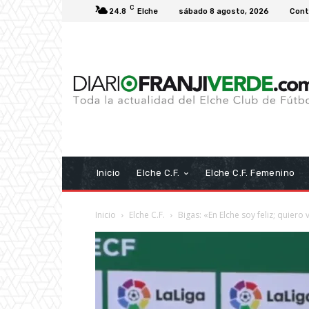
C
24.8
Elche
sábado 8 agosto, 2026
Cont
Inicio
Elche C.F.
Elche C.F. Femenino
Inicio
Elche C.F.
Bigas: «En Elche soy feliz; quiero