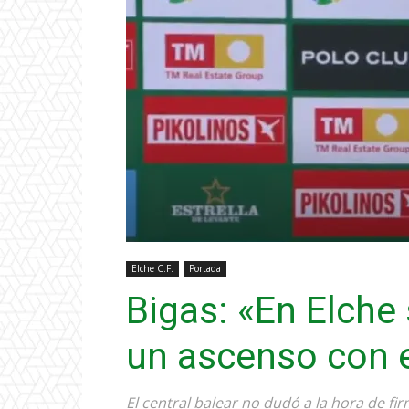
Elche C.F.
Portada
Bigas: «En Elche s
un ascenso con 
El central balear no dudó a la hora de fi