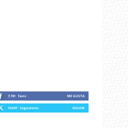
7,741
Fans
ME GUSTA
10,507
Seguidores
SEGUIR