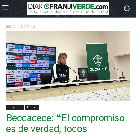
Inicio
Elche C.F.
Elche C.F.
Portada
Beccacece: ❝El compromiso
es de verdad, todos