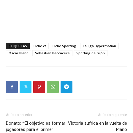
ETIQUETAS
Elche cf
Elche Sporting
LaLiga Hypermotion
Óscar Plano
Sebastián Beccacece
Sporting de Gijón
Artículo anterior
Artículo siguiente
Donato: ❝El objetivo es formar
Victoria sufrida en la vuelta de
jugadores para el primer
Plano