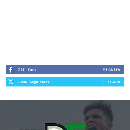
7,741
Fans
ME GUSTA
10,507
Seguidores
SEGUIR