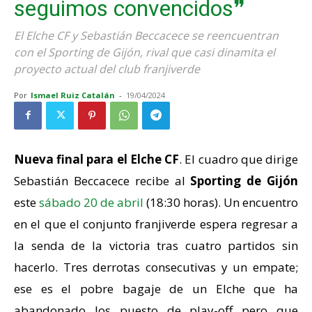
seguimos convencidos❞
El Elche CF y Sebastián Beccacece se reencuentran
con el Sporting de Gijón, rival que casi dinamita el
proyecto actual del club franjiverde
Por
Ismael Ruiz Catalán
-
19/04/2024
Nueva final para el Elche CF
. El cuadro que dirige
Sebastián Beccacece recibe al
Sporting de Gijón
este
sábado 20 de abril
(18:30 horas). Un encuentro
en el que el conjunto franjiverde espera regresar a
la senda de la victoria tras cuatro partidos sin
hacerlo. Tres derrotas consecutivas y un empate;
ese es el pobre bagaje de un Elche que ha
abandonado los puesto de play-off pero que