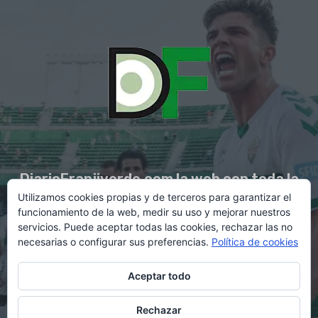
DiarioFranjiverde.com la web con toda la
Utilizamos cookies propias y de terceros para garantizar el
información del Elche C.F.
funcionamiento de la web, medir su uso y mejorar nuestros
servicios. Puede aceptar todas las cookies, rechazar las no
necesarias o configurar sus preferencias.
Política de cookies
Contacto en:
diario@franjiverde.com
Aceptar todo
Rechazar