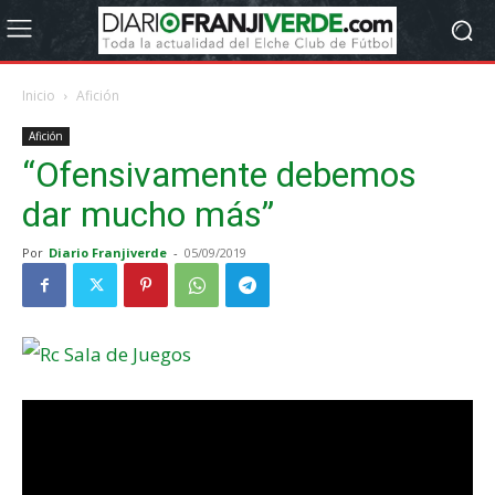
Inicio
Afición
Afición
“Ofensivamente debemos
dar mucho más”
Por
Diario Franjiverde
-
05/09/2019