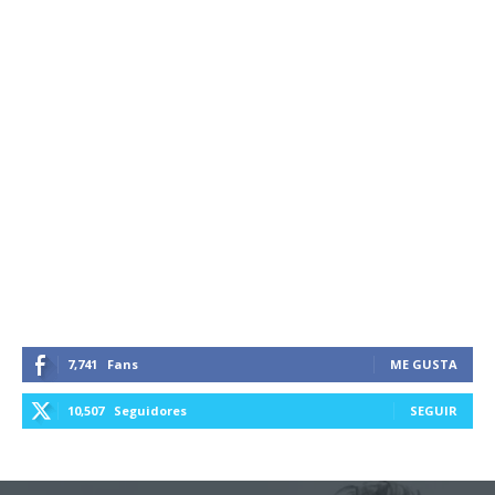
7,741
Fans
ME GUSTA
10,507
Seguidores
SEGUIR