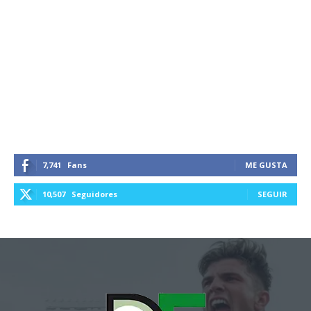
7,741
Fans
ME GUSTA
10,507
Seguidores
SEGUIR