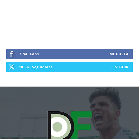
7,741
Fans
ME GUSTA
10,507
Seguidores
SEGUIR