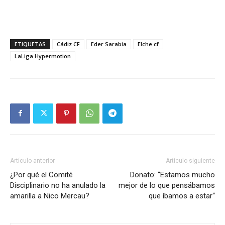
ETIQUETAS
Cádiz CF
Eder Sarabia
Elche cf
LaLiga Hypermotion
Artículo anterior
Artículo siguiente
¿Por qué el Comité
Donato: “Estamos mucho
Disciplinario no ha anulado la
mejor de lo que pensábamos
amarilla a Nico Mercau?
que íbamos a estar“